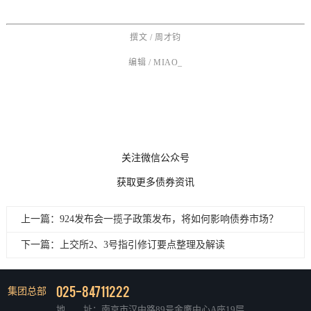
撰文 / 周才钧
编辑 / MIAO_
关注微信公众号
获取更多债券资讯
上一篇：924发布会一揽子政策发布，将如何影响债券市场？
下一篇：上交所2、3号指引修订要点整理及解读
025-84711222
集团总部
地 址：南京市汉中路89号金鹰中心A座19层