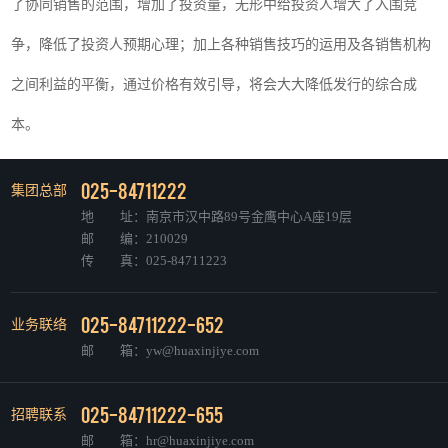
了协同销售的范围，增加了投资量，无形中给投资人增大了入围竞
争，降低了投资人预期心理；加上各种销售技巧的运用及各销售机构
之间利益的平衡，通过价格有效引导，将会大大降低发行的综合成
本。
025-84711222
集团总部
地 址：南京市汉中路89号金鹰中心A座19层
邮 编：210029
传 真：025-84711223
025-84711222-652
业务联络
邮 箱：yw@huaxinjiye.com
025-84711222-655
招聘联系
邮 箱：hr@huaxinjiye.com