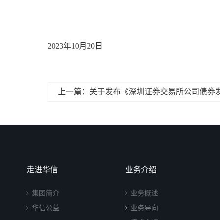
20
23年
10
月
20
日
走进华信
业务介绍
集团简介
业务概述
华信公益
业务导向