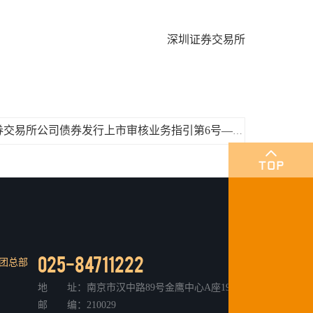
深圳证券交易所
下一篇：关于发布《深圳证券交易所公司债券发行上市审核业务指引第6号——公开发行公司债券审核会议（2023年修订）》的通知
025-84711222
团总部
地 址：南京市汉中路89号金鹰中心A座19层
邮 编：210029